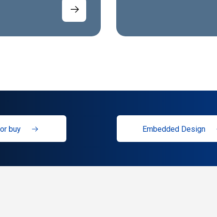
or buy
Embedded Design