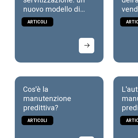
servitizzazione: un
dell'
nuovo modello di
vendi
produttività e vendite
produ
ARTICOLI
ARTI
macc
Cos'è la
L'au
manutenzione
manu
predittiva?
predi
ARTICOLI
ARTI