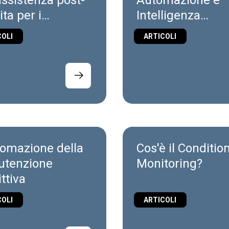
assistenza post-
Automazione e
ta per i
Intelligenza
ttori di
Artificiale
COLI
ARTICOLI
hinari
tomazione della
Cos'è il Conditio
tenzione
Monitoring?
ttiva
COLI
ARTICOLI