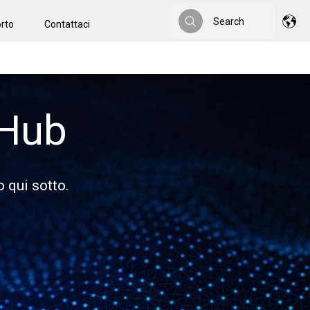
Search
rto
Contattaci
Search
 Hub
o qui sotto.