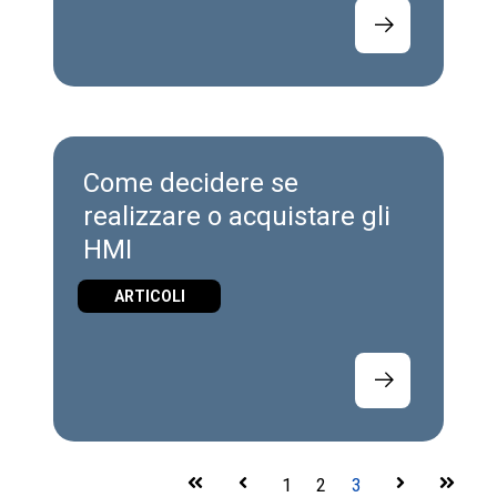
Come decidere se
realizzare o acquistare gli
HMI
ARTICOLI
First
Prev
1
2
3
Next
Last