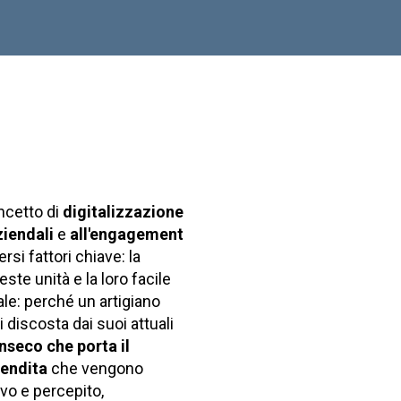
oncetto di
digitalizzazione
ziendali
e
all'engagement
rsi fattori chiave: la
te unità e la loro facile
le: perché un artigiano
discosta dai suoi attuali
inseco che porta il
vendita
che vengono
ivo e percepito,