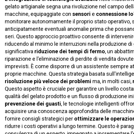
gelato artigianale segna una rivoluzione nel campo de
macchine, equipaggiate con
sensori
e
connessione I
monitorare autonomamente il proprio stato operativo,
anticipatamente eventuali anomalie prima che possano
seri. Questo approccio proattivo consente di interven
riducendo al minimo le interruzioni nella produzione d
significativa
riduzione dei tempi di fermo
, un abbatti
riparazione e l'eliminazione di perdite di vendita dovu
imprevisti. È come disporre di un assistente sempre att
proprie macchine. Questa strategia basata sull'intellige
risoluzione più veloce dei problemi
ma, in molti casi,
Questo aspetto è cruciale per garantire un livello cost
qualità del gelato prodotto e un flusso di produzione inin
prevenzione dei guasti
, le tecnologie intelligenti offro
acquisire una conoscenza approfondita delle macchine 
fornire consigli strategici per
ottimizzare le operazio
ridurre i costi operativi a lungo termine. Questo è parag
consulenza di un esperto, impegnato a incrementare l'ef