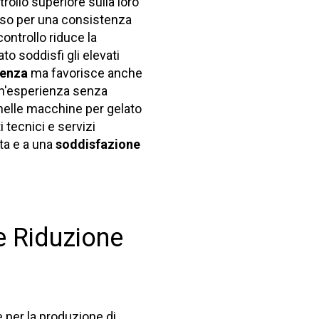
rollo superiore sulla loro
sso per una consistenza
controllo riduce la
to soddisfi gli elevati
cienza
ma favorisce anche
i un'esperienza senza
e nelle macchine per gelato
 tecnici e servizi
ata e a una
soddisfazione
e Riduzione
 per la produzione di