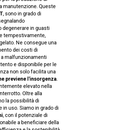
lla manutenzione. Queste
oT
, sono in grado di
 segnalando
 degenerare in guasti
ire tempestivamente,
i gelato. Ne consegue una
mento dei costi di
te a malfunzionamenti
ento e disponibile per le
nza non solo facilita una
ne previene l'insorgenza
.
antemente elevato nella
terrotto. Oltre alla
no la possibilità di
in uso. Siamo in grado di
ni
, con il potenziale di
onabile a beneficiare della
ficienza e la sostenibilità