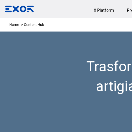
X Platform
Pr
Content Hub
Home
Trasfor
artigi