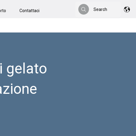
Search
rto
Contattaci
Search
i gelato
zazione