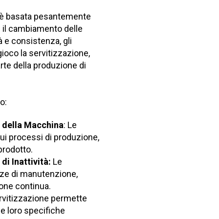
si è basata pesantemente
n il cambiamento delle
à e consistenza, gli
 gioco la servitizzazione,
te della produzione di
o:
a della Macchina
: Le
ui processi di produzione,
prodotto.
i Inattività:
Le
nze di manutenzione,
one continua.
ervitizzazione permette
le loro specifiche