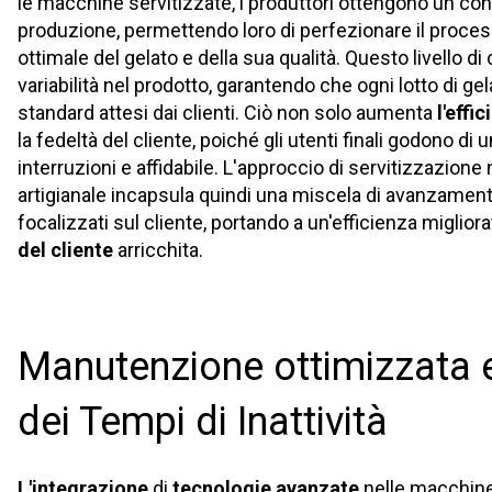
le macchine servitizzate, i produttori ottengono un cont
produzione, permettendo loro di perfezionare il proce
ottimale del gelato e della sua qualità. Questo livello di 
variabilità nel prodotto, garantendo che ogni lotto di gela
standard attesi dai clienti. Ciò non solo aumenta
l'effi
la fedeltà del cliente, poiché gli utenti finali godono d
interruzioni e affidabile. L'approccio di servitizzazion
artigianale incapsula quindi una miscela di avanzamenti
focalizzati sul cliente, portando a un'efficienza miglior
del cliente
arricchita.
Manutenzione ottimizzata 
dei Tempi di Inattività
L'integrazione
di
tecnologie avanzate
nelle macchine