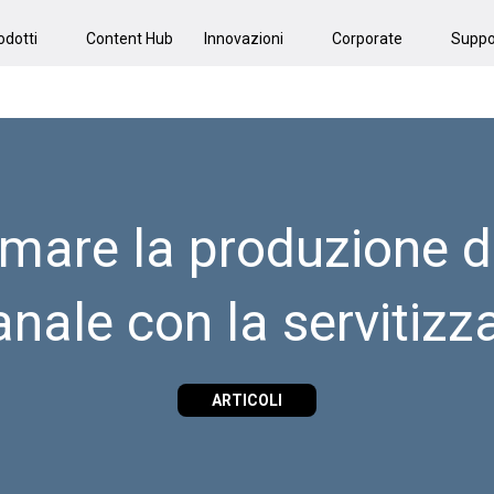
odotti
Content Hub
Innovazioni
Corporate
Suppo
mare la produzione d
anale con la servitiz
ARTICOLI