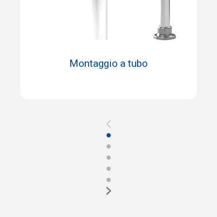
Montaggio a tubo
<
●
●
●
●
●
>