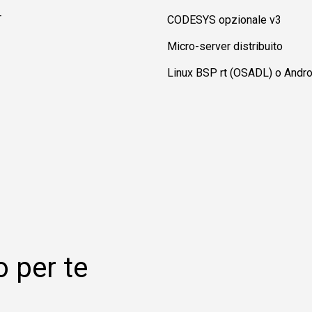
T
CODESYS opzionale v3
Micro-server distribuito
Linux BSP rt (OSADL) o Andr
o per te