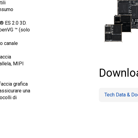
ili
onsumo
® ES 2.0 3D.
OpenVG ™ (solo
lo canale
faccia
allela, MIPI
Downlo
accia grafica
 assicurare una
Tech Data & D
ocolli di