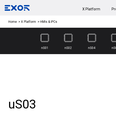
X Platform
Pr
HMIs & IPCs
Home
X Platform
nS01
nS02
nS04
nS
uS03