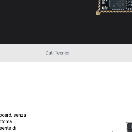
Dati Tecnici
 board, senza
istema.
sente di