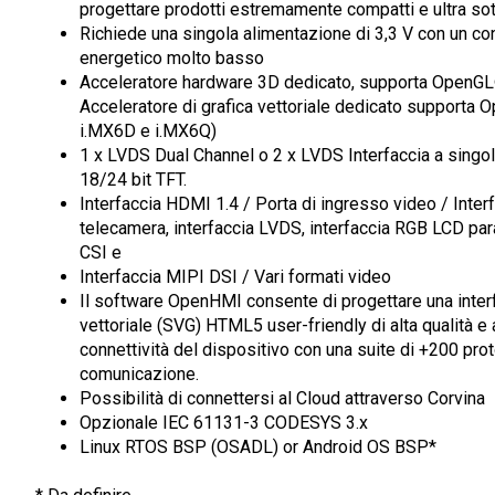
progettare prodotti estremamente compatti e ultra sott
Richiede una singola alimentazione di 3,3 V con un c
energetico molto basso
Acceleratore hardware 3D dedicato, supporta OpenGL
Acceleratore di grafica vettoriale dedicato supporta 
i.MX6D e i.MX6Q)
1 x LVDS Dual Channel o 2 x LVDS Interfaccia a singo
18/24 bit TFT.
Interfaccia HDMI 1.4 / Porta di ingresso video / Inter
telecamera, interfaccia LVDS, interfaccia RGB LCD par
CSI e
Interfaccia MIPI DSI / Vari formati video
Il software OpenHMI consente di progettare una interf
vettoriale (SVG) HTML5 user-friendly di alta qualità e
connettività del dispositivo con una suite di +200 prot
comunicazione.
Possibilità di connettersi al Cloud attraverso Corvina
Opzionale IEC 61131-3 CODESYS 3.x
Linux RTOS BSP (OSADL) or Android OS BSP*