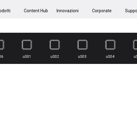
odotti
Content Hub
Innovazioni
Corporate
Suppo
06
uS01
uS02
uS03
uS04
u