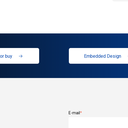
or buy
Embedded Design
E-mail
*