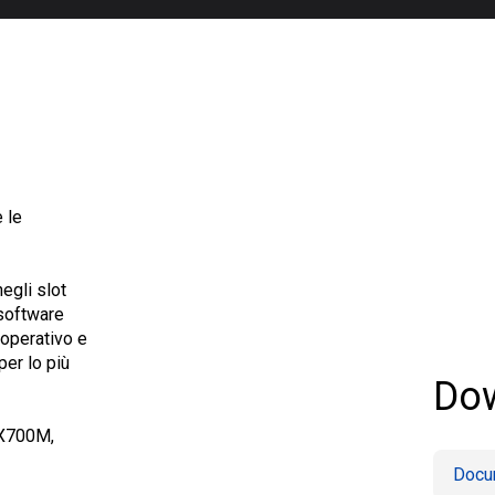
 le
egli slot
 software
operativo e
per lo più
Do
eX700M,
Docu