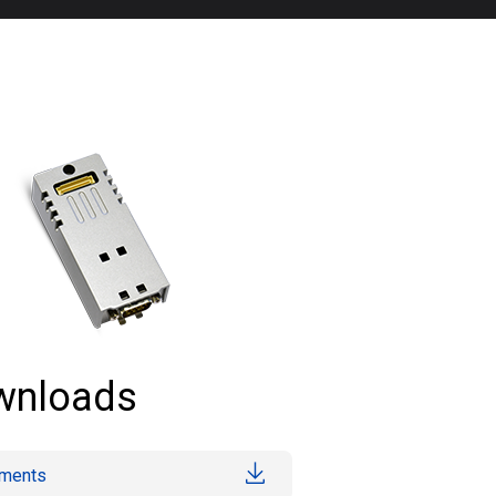
wnloads
ments