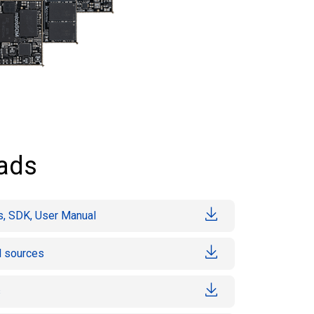
ads
, SDK, User Manual
l sources
s