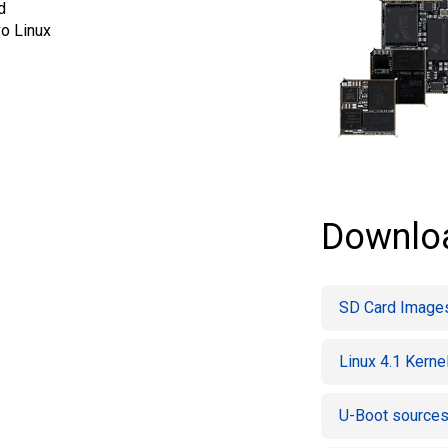
d
vo Linux
Downlo
SD Card Images
Linux 4.1 Kerne
U-Boot source