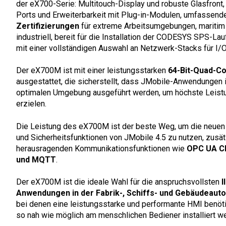
der eX700-Serie: Multitouch-Display und robuste Glasfront,
Ports und Erweiterbarkeit mit Plug-in-Modulen, umfassend
Zertifizierungen
für extreme Arbeitsumgebungen, maritim
industriell, bereit für die Installation der CODESYS SPS-La
mit einer vollständigen Auswahl an Netzwerk-Stacks für I/O
Der eX700M ist mit einer leistungsstarken
64-Bit-Quad-C
ausgestattet, die sicherstellt, dass JMobile-Anwendungen i
optimalen Umgebung ausgeführt werden, um höchste Leist
erzielen.
Die Leistung des eX700M ist der beste Weg, um die neuen
und Sicherheitsfunktionen von JMobile 4.5 zu nutzen, zusät
herausragenden Kommunikationsfunktionen wie
OPC UA Cl
und MQTT
.
Der eX700M ist die ideale Wahl für die anspruchsvollsten
I
Anwendungen in der Fabrik-, Schiffs- und Gebäudeaut
bei denen eine leistungsstarke und performante HMI benötig
so nah wie möglich am menschlichen Bediener installiert we