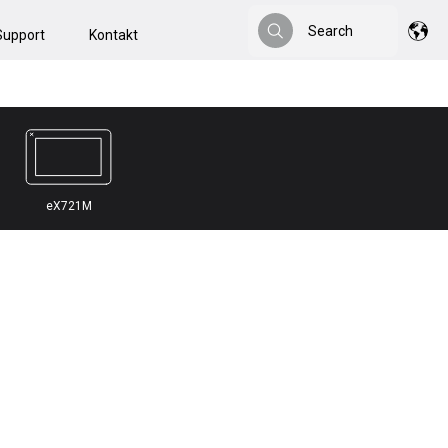
Search
Support
Kontakt
Search
eX721M