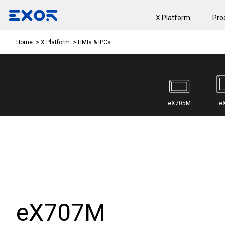
X Platform
Pro
HMIs & IPCs
Home
X Platform
eX705M
e
eX707M