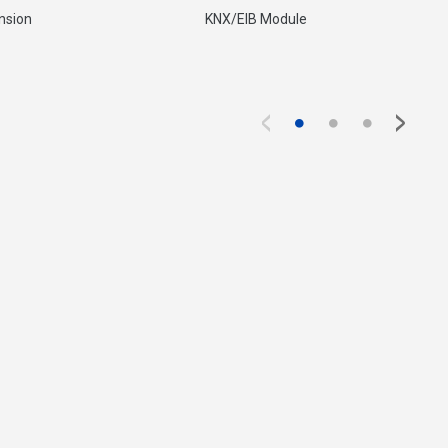
nsion
KNX/EIB Module
<
>
●
●
●