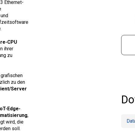
 3 Ethernet-
e
 und
ufzeitsoftware
.
ore-CPU
n ihrer
ung zu
 grafischen
zlich zu den
ient/Server
Do
IoT-Edge-
omatisierung
,
Dat
t wird, die
rden soll.