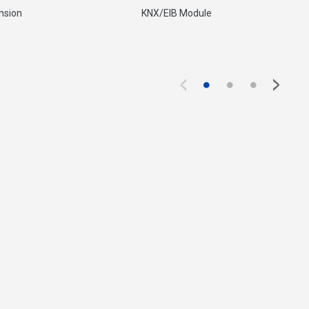
nsion
KNX/EIB Module
<
>
●
●
●