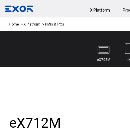
X Platform
Pro
HMIs & IPCs
Home
X Platform
eX705M
e
eX712M