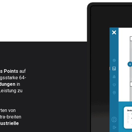
s Points
auf
gsstarke 64-
dungen
in
Leistung zu
rten von
tra-breiten
dustrielle