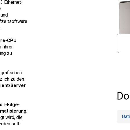
 3 Ethernet-
e
 und
ufzeitsoftware
.
ore-CPU
n ihrer
ung zu
 grafischen
zlich zu den
ient/Server
Do
IoT-Edge-
omatisierung
,
Dat
t wird, die
rden soll.