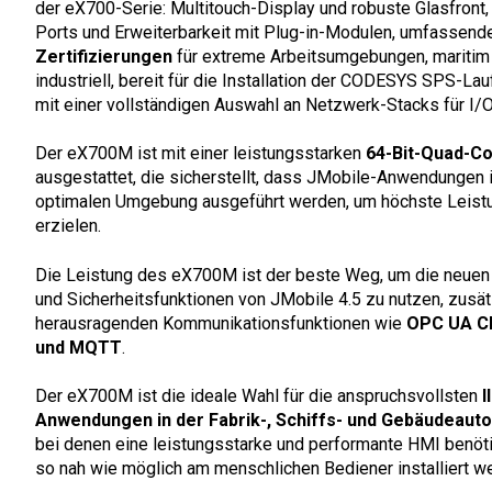
der eX700-Serie: Multitouch-Display und robuste Glasfront,
Ports und Erweiterbarkeit mit Plug-in-Modulen, umfassend
Zertifizierungen
für extreme Arbeitsumgebungen, maritim
industriell, bereit für die Installation der CODESYS SPS-La
mit einer vollständigen Auswahl an Netzwerk-Stacks für I/O
Der eX700M ist mit einer leistungsstarken
64-Bit-Quad-C
ausgestattet, die sicherstellt, dass JMobile-Anwendungen i
optimalen Umgebung ausgeführt werden, um höchste Leist
erzielen.
Die Leistung des eX700M ist der beste Weg, um die neuen
und Sicherheitsfunktionen von JMobile 4.5 zu nutzen, zusät
herausragenden Kommunikationsfunktionen wie
OPC UA Cl
und MQTT
.
Der eX700M ist die ideale Wahl für die anspruchsvollsten
I
Anwendungen in der Fabrik-, Schiffs- und Gebäudeaut
bei denen eine leistungsstarke und performante HMI benötig
so nah wie möglich am menschlichen Bediener installiert we