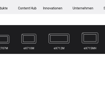
dukte
Content Hub
Innovationen
Unternehmen
X707M
eX710M
eX712M
eX715MH