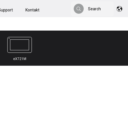
Search
Support
Kontakt
Search
eX721M