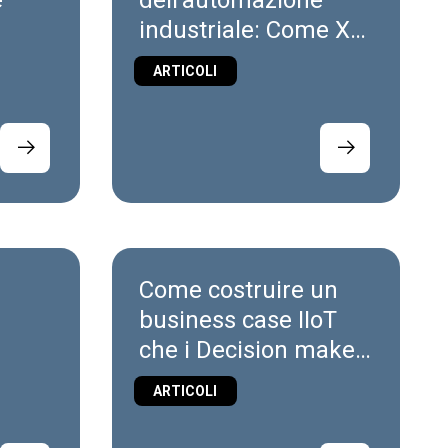
e
dell'automazione
industriale: Come X
ply
Platform evolve con
ARTICOLI
l'industria
Come costruire un
business case IIoT
che i Decision maker
accetteranno
ARTICOLI