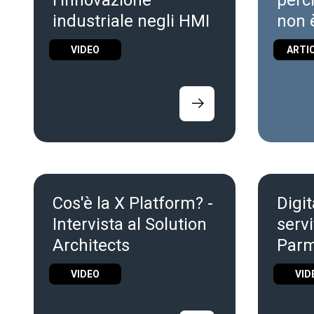
l'innovazione
perc
industriale negli HMI
non 
di d
VIDEO
ARTI
nell
indus
Cos'è la X Platform? -
Digit
Intervista al Solution
serv
Architects
Par
VIDEO
VID