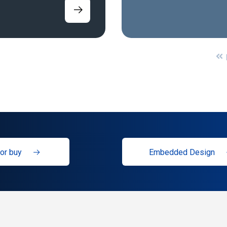
or buy
Embedded Design