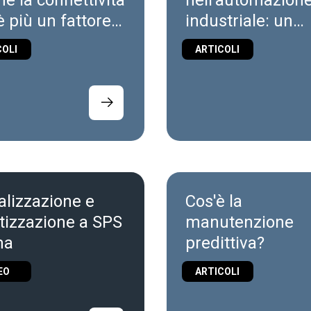
hé la connettività
nell'automazion
è più un fattore
industriale: un
ifferenziazione
problema di sup
COLI
ARTICOLI
'automazione
chain o di
triale
progettazione
alizzazione e
Cos'è la
itizzazione a SPS
manutenzione
ma
predittiva?
EO
ARTICOLI