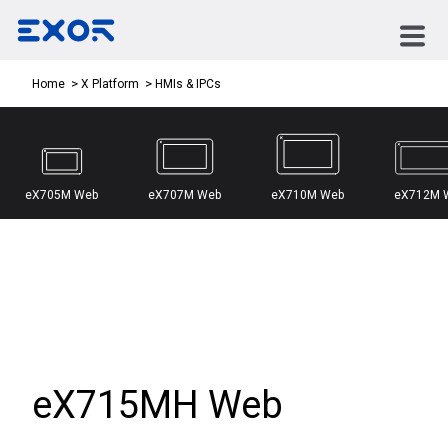
HMIs & IPCs
Home
X Platform
eX705M Web
eX707M Web
eX710M Web
eX712M 
eX715MH Web