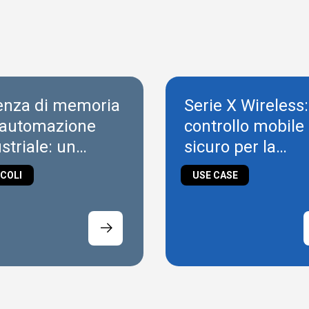
enza di memoria
Serie X Wireless:
l'automazione
controllo mobile
striale: un
sicuro per la
blema di supply
robotica e
COLI
USE CASE
n o di
l'intralogistica
gettazione