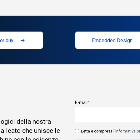
or buy
Embedded Design
E-mail
*
logici della nostra
 alleato che unisce le
Letta e compresa l'
informativa p
hine con le esigenze