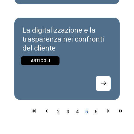
La digitalizzazione e la
trasparenza nei confronti
del cliente
ARTICOLI
First
Prev
2
3
4
5
6
Next
Last