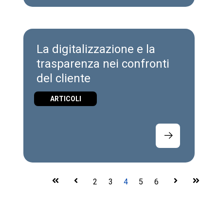
La digitalizzazione e la
trasparenza nei confronti
del cliente
ARTICOLI
First
Prev
2
3
4
5
6
Next
Last