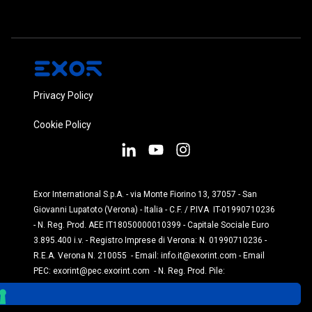
Privacy Policy
Cookie Policy
Exor International S.p.A. - via Monte Fiorino 13, 37057 - San
Giovanni Lupatoto (Verona) - Italia - C.F. / P.IVA IT-01990710236
- N. Reg. Prod. AEE IT18050000010399 - Capitale Sociale Euro
3.895.400 i.v. - Registro Imprese di Verona: N. 01990710236 -
R.E.A. Verona N. 210055 - Email:
info.it@exorint.com
- Email
PEC:
exorint@pec.exorint.com
- N. Reg. Prod. Pile:
IT1870P00004845