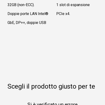
32GB (non-ECC).
1 slot di espansione
Doppie porte LAN Intel®
PCIe x4.
GbE, DP++, doppie USB
Scegli il prodotto giusto per te
Si è verificato un errore