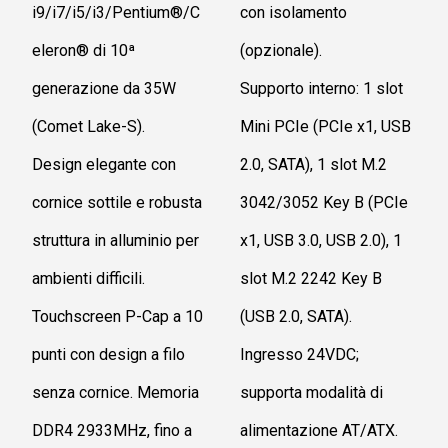
i9/i7/i5/i3/Pentium®/C
con isolamento
eleron® di 10ª
(opzionale).
generazione da 35W
Supporto interno: 1 slot
(Comet Lake-S).
Mini PCIe (PCIe x1, USB
Design elegante con
2.0, SATA), 1 slot M.2
cornice sottile e robusta
3042/3052 Key B (PCIe
struttura in alluminio per
x1, USB 3.0, USB 2.0), 1
ambienti difficili.
slot M.2 2242 Key B
Touchscreen P-Cap a 10
(USB 2.0, SATA).
punti con design a filo
Ingresso 24VDC;
senza cornice. Memoria
supporta modalità di
DDR4 2933MHz, fino a
alimentazione AT/ATX.