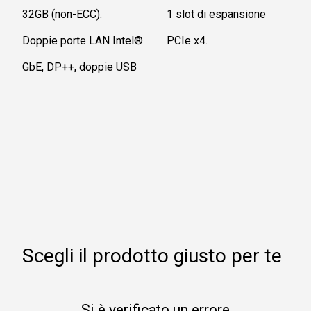
32GB (non-ECC).
1 slot di espansione
Doppie porte LAN Intel®
PCIe x4.
GbE, DP++, doppie USB
Scegli il prodotto giusto per te
Si è verificato un errore