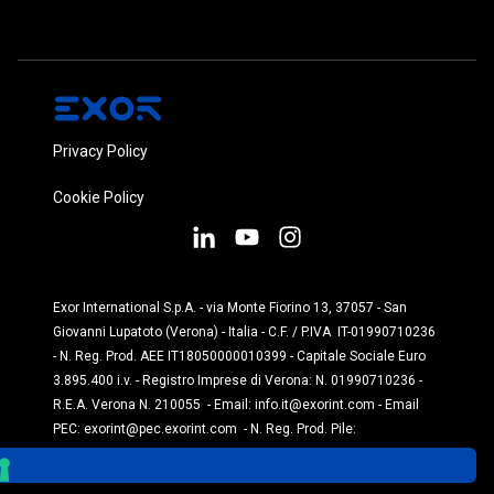
Privacy Policy
Cookie Policy
Exor International S.p.A. - via Monte Fiorino 13, 37057 - San
Giovanni Lupatoto (Verona) - Italia - C.F. / P.IVA IT-01990710236
- N. Reg. Prod. AEE IT18050000010399 - Capitale Sociale Euro
3.895.400 i.v. - Registro Imprese di Verona: N. 01990710236 -
R.E.A. Verona N. 210055 - Email:
info.it@exorint.com
- Email
PEC:
exorint@pec.exorint.com
- N. Reg. Prod. Pile:
IT1870P00004845