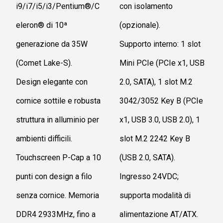
i9/i7/i5/i3/Pentium®/C
con isolamento
eleron® di 10ª
(opzionale).
generazione da 35W
Supporto interno: 1 slot
(Comet Lake-S).
Mini PCIe (PCIe x1, USB
Design elegante con
2.0, SATA), 1 slot M.2
cornice sottile e robusta
3042/3052 Key B (PCIe
struttura in alluminio per
x1, USB 3.0, USB 2.0), 1
ambienti difficili.
slot M.2 2242 Key B
Touchscreen P-Cap a 10
(USB 2.0, SATA).
punti con design a filo
Ingresso 24VDC;
senza cornice. Memoria
supporta modalità di
DDR4 2933MHz, fino a
alimentazione AT/ATX.