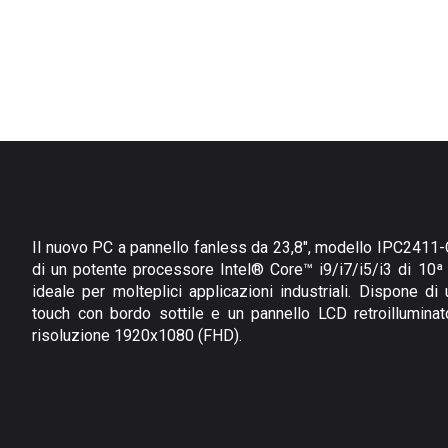
Il nuovo PC a pannello fanless da 23,8", modello IPC2411-
di un potente processore Intel® Core™ i9/i7/i5/i3 di 10ª
ideale per molteplici applicazioni industriali. Dispone d
touch con bordo sottile e un pannello LCD retroillumina
risoluzione 1920x1080 (FHD).