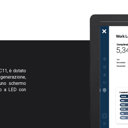
C11, è dotato
 generazione,
i uno schermo
to a LED con