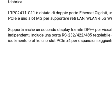
fabbrica.
L'IPC2411-C11 è dotato di doppie porte Ethernet Gigabit, un
PCIe e uno slot M.2 per supportare reti LAN, WLAN e 5G 
Supporta anche un secondo display tramite DP++ per visual
indipendenti, include una porta RS-232/422/485 regolabile
isolamento e offre uno slot PCIe x4 per espansioni aggiunti