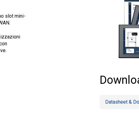
o slot mini-
WWAN.
izzazioni
 con
ve.
Downlo
Datasheet & D