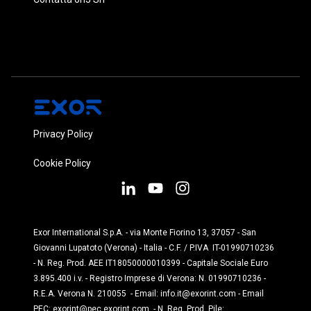
Privacy Policy
Cookie Policy
Exor International S.p.A. - via Monte Fiorino 13, 37057 - San
Giovanni Lupatoto (Verona) - Italia - C.F. / P.IVA IT-01990710236
- N. Reg. Prod. AEE IT18050000010399 - Capitale Sociale Euro
3.895.400 i.v. - Registro Imprese di Verona: N. 01990710236 -
R.E.A. Verona N. 210055 - Email:
info.it@exorint.com
- Email
PEC:
exorint@pec.exorint.com
- N. Reg. Prod. Pile: