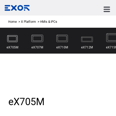
HMIs & IPCs
Home
X Platform
eX705M
eX707M
eX710M
eX712M
eX715
eX705M