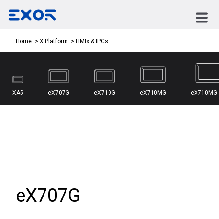
HMIs & IPCs
Home
X Platform
XA5
eX707G
eX710G
eX710MG
eX710MG
eX707G