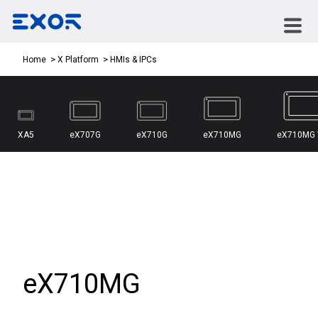
HMIs & IPCs
Home
X Platform
XA5
eX707G
eX710G
eX710MG
eX710MG
eX710MG